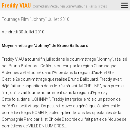
Freddy VIAU
Comédien/Metteur en Scène/Auteur à Paris/Troyes
Tournage Film "Johnny" Juillet 2010
Vendredi 30 Juillet 2010
Moyen-métrage "Johnny" de Bruno Ballouard
Freddy VIAU a tourné fin juillet dans le court-métrage "Johnny", réalisé
par Bruno Ballouard. Ce film, soutenu par la région Champagne-
Ardennes a été tourné dans l'Aube dans la région d'Aix-En-Othe.
C'est le 2e court-métrage que réalise Bruno Ballouard. Freddy avait
déjà fait une apparition dans le très réussi "MICHELINE", son premier
film, qu'il avait tourné notamment dans la région d'Epernay.
Cette fois, dans "JOHNNY", Freddy interprète le rôle d'un patron de
café d'un petit village. On peut retrouver au générique également le
comédien Régis ROMELE, acteur-pilier de tous les spectacles de la
Compagnie Parciparlà, et Chloée Deborde qui fait partie de l'équipe de
comédiens de VILLE EN LUMIERES...