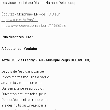
Les visuels ont été créés par Nathalie Delbroucq.
Écoutez « Morphine - EP » de T O D sur
https://itun.es/fr/VpSa_
http://www.deezer.com/album/11638678
L'un des titres Lise :
A écouter sur Youtube :
Texte LISE de Freddy VIAU - Musique Régis DELBROUCQ
Je vois de l'eau dans ton oeil
Et des regrets mouillés d'orgueil
Je vois ta vie dans un étau
Qui serre, te serre au goulot
Ouvrir ton cœur te fait si peur
Peur qu'éclatent tes rancœurs
Y a des nuits où tu veux partir