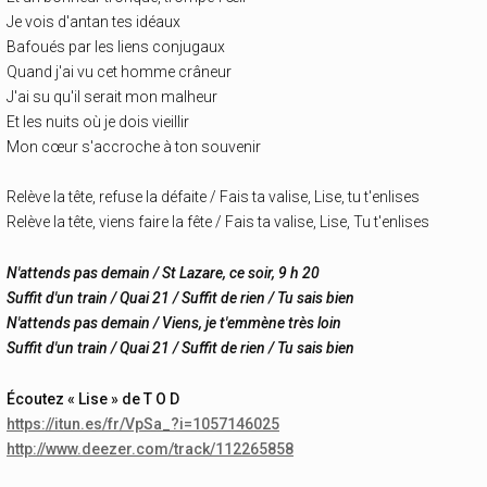
Je vois d'antan tes idéaux
Bafoués par les liens conjugaux
Quand j'ai vu cet homme crâneur
J'ai su qu'il serait mon malheur
Et les nuits où je dois vieillir
Mon cœur s'accroche à ton souvenir
Relève la tête, refuse la défaite / Fais ta valise, Lise, tu t'enlises
Relève la tête, viens faire la fête / Fais ta valise, Lise, Tu t'enlises
N'attends pas demain / St Lazare, ce soir, 9 h 20
Suffit d'un train / Quai 21 / Suffit de rien / Tu sais bien
N'attends pas demain / Viens, je t'emmène très loin
Suffit d'un train / Quai 21 / Suffit de rien / Tu sais bien
Écoutez « Lise » de T O D
https://itun.es/fr/VpSa_?i=1057146025
http://www.deezer.com/track/112265858