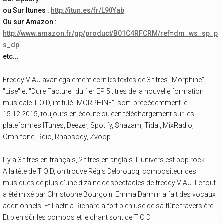
ou Sur Itunes :
http://itun.es/fr/L90Yab
Ou sur Amazon :
http://www.amazon.fr/gp/product/B01C4RFCRM/ref=dm_ws_sp_p
s_dp
etc...
Freddy VIAU avait également écrit les textes de 3 titres "Morphine",
"Lise" et "Dure Facture" du 1er EP 5 titres de la nouvelle formation
musicale T O D, intitulé "MORPHINE", sorti précédemment le
15.12.2015, toujours en écoute ou een téléchargement sur les
plateformes ITunes, Deezer, Spotify, Shazam, Tidal, MixRadio,
Omnifone, Rdio, Rhapsody, Zvoop...
Il y a 3 titres en français, 2 titres en anglais. L'univers est pop rock.
A la tête de T O D, on trouve Régis Delbroucq, compositeur des
musiques de plus d'une dizaine de spectacles de freddy VIAU. Le tout
a été mixé par Christophe Bourgoin. Emma Darmin a fait des vocaux
additionnels. Et Laetitia Richard a fort bien usé de sa flûte traversière.
Et bien sûr les compos et le chant sont de T O D