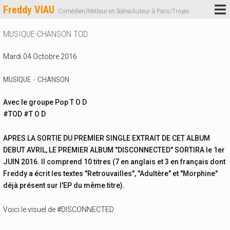
Freddy VIAU
Comédien/Metteur en Scène/Auteur à Paris/Troyes
MUSIQUE-CHANSON TOD
Mardi 04 Octobre 2016
MUSIQUE - CHANSON
Avec le groupe Pop T O D
#TOD #T O D
APRES LA SORTIE DU PREMIER SINGLE EXTRAIT DE CET ALBUM
DEBUT AVRIL, LE PREMIER ALBUM "DISCONNECTED" SORTIRA le 1er
JUIN 2016. Il comprend 10 titres (7 en anglais et 3 en français dont
Freddy a écrit les textes "Retrouvailles", "Adultère" et "Morphine"
déjà présent sur l'EP du même titre).
Voici le visuel de #DISCONNECTED