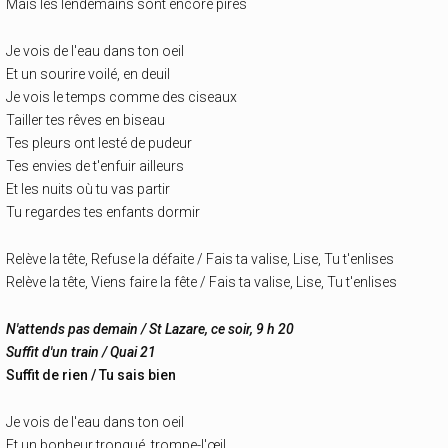
Mais les lendemains sont encore pires
Je vois de l'eau dans ton oeil
Et un sourire voilé, en deuil
Je vois le temps comme des ciseaux
Tailler tes rêves en biseau
Tes pleurs ont lesté de pudeur
Tes envies de t'enfuir ailleurs
Et les nuits où tu vas partir
Tu regardes tes enfants dormir
Relève la tête, Refuse la défaite / Fais ta valise, Lise, Tu t'enlises
Relève la tête, Viens faire la fête / Fais ta valise, Lise, Tu t'enlises
N'attends pas demain / St Lazare, ce soir, 9 h 20
Suffit d'un train / Quai 21
Suffit de rien / Tu sais bien
Je vois de l'eau dans ton oeil
Et un bonheur tronqué, trompe-l'œil