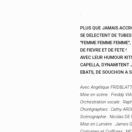
.
PLUS QUE JAMAIS ACCRO
SE DELECTENT DE TUBES
"FEMME FEMME FEMME", 
DE FIEVRE ET DE FETE !
AVEC LEUR HUMOUR KITSC
CAPELLA, DYNAMITENT 
EBATS, DE SOUCHON A ST
Avec Angélique FRIDBLATT,
Mise en scène : Freddy VI
Orchestration vocale : R
Chorégraphies : Cathy AR
Scénographie : Nicolas D
Mise en Lumière : James
Costumes et Coiffures : 