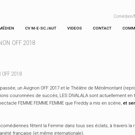
U
Comédien/M
MÉDIEN
CV M-E-SC./AUT
VIDEOS
CONTACT
COMM
GNON OFF 2018
N OFF 2018
n passée, un Avignon OFF 2017 et le Théâtre de Ménilmontant (repri
ions couronnées de succès, LES DIVALALA sont actuellement en tou
spectacle FEMME FEMME FEMME que Freddy a mis en scène,
et se
-comédiennes fêtent la Femme dans tous ses éclats, à travers la r
ariété française (et même internationale).