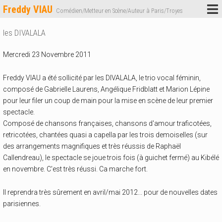
Freddy VIAU
Comédien/Metteur en Scène/Auteur à Paris/Troyes
les DIVALALA
Mercredi 23 Novembre 2011
Freddy VIAU a été sollicité par les DIVALALA, le trio vocal féminin,
composé de Gabrielle Laurens, Angélique Fridblatt et Marion Lépine
pour leur filer un coup de main pour la mise en scène de leur premier
spectacle.
Composé de chansons françaises, chansons d'amour traficotées,
retricotées, chantées quasi a capella par les trois demoiselles (sur
des arrangements magnifiques et très réussis de Raphaël
Callendreau), le spectacle se joue trois fois (à guichet fermé) au Kibélé
en novembre. C'est très réussi. Ca marche fort.
Il reprendra très sûrement en avril/mai 2012... pour de nouvelles dates
parisiennes.