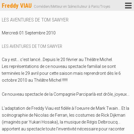
Freddy VIAU
Comédien/Metteur en Scène/Auteur à Paris/Troyes
LES AVENTURES DE TOM SAWYER
Mercredi 01 Septembre 2010
LES AVENTURES DE TOM SAWYER
Ca y est... c'est lancé...Depuis le 20 février au Théâtre Michel.
Les représentations de ce nouveau spectacle familial se sont
terminées le 29 avril pour cette saison mais reprendront dès le 6
octobre 2010 au Théâtre Michel !!!!!!
Ce nouveau spectacle de la Compagnie Parciparlà est drôle, joyeux...
L'adaptation de Freddy Viau est fidèle à l'oeuvre de Mark Twain... Et la
scénographie de Nicolas de Ferran, les costumes de Rick Dijkman
(imaginés par Yukari Hosaka), la musique de Régis Delbroucq...
apportent au spectacle toute l'inventivité nécessaire pour raconter