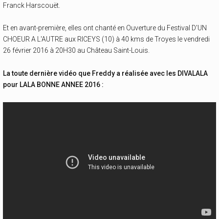
Franck Harscouët.
Et en avant-première, elles ont chanté en Ouverture du Festival D'UN
CHOEUR A L'AUTRE aux RICEYS (10) à 40 kms de Troyes le vendredi
26 février 2016 à 20H30 au Château Saint-Louis.
La toute dernière vidéo que Freddy a réalisée avec les DIVALALA
pour LALA BONNE ANNEE 2016 :