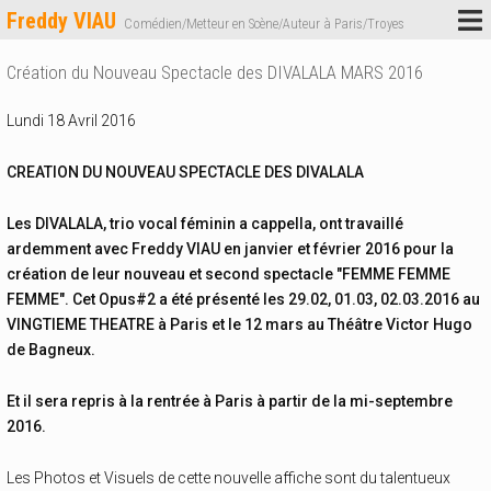
Freddy VIAU
Comédien/Metteur en Scène/Auteur à Paris/Troyes
Création du Nouveau Spectacle des DIVALALA MARS 2016
Lundi 18 Avril 2016
CREATION DU NOUVEAU SPECTACLE DES DIVALALA
Les DIVALALA, trio vocal féminin a cappella, ont travaillé
ardemment avec Freddy VIAU en janvier et février 2016 pour la
création de leur nouveau et second spectacle "FEMME FEMME
FEMME". Cet Opus#2 a été présenté les 29.02, 01.03, 02.03.2016 au
VINGTIEME THEATRE à Paris et le 12 mars au Théâtre Victor Hugo
de Bagneux.
Et il sera repris à la rentrée à Paris à partir de la mi-septembre
2016.
Les Photos et Visuels de cette nouvelle affiche sont du talentueux