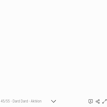
45/55 - Dard Dard - Aktéon
K. Abros
Théâtre 2007