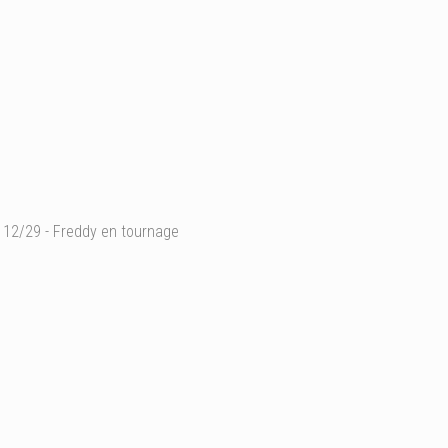
12/29 - Freddy en tournage
Années 30
Ajouter un commentaire
Email