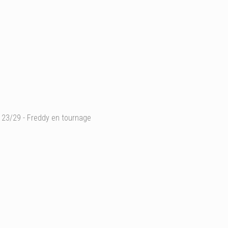
23/29 - Freddy en tournage
Tournage "Le Grand Oeuvr
Ajouter un commentaire
Email